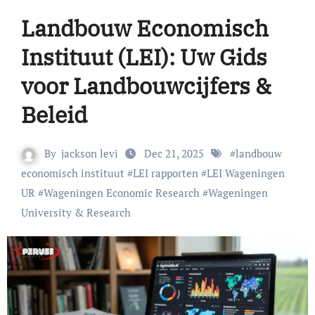
Landbouw Economisch
Instituut (LEI): Uw Gids
voor Landbouwcijfers &
Beleid
By
jackson levi
Dec 21, 2025
#
landbouw
economisch instituut
#
LEI rapporten
#
LEI Wageningen
UR
#
Wageningen Economic Research
#
Wageningen
University & Research