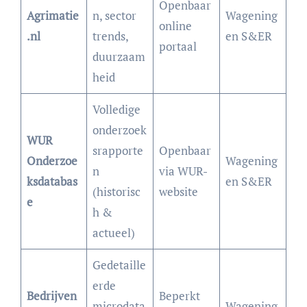
Openbaar
Agrimatie
n, sector
Wagening
online
.nl
trends,
en S&ER
portaal
duurzaam
heid
Volledige
onderzoek
WUR
srapporte
Openbaar
Onderzoe
Wagening
n
via WUR-
ksdatabas
en S&ER
(historisc
website
e
h &
actueel)
Gedetaille
erde
Bedrijven
Beperkt
microdata
Wagening